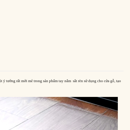
er
py
nk
ột ý tưởng rất mởi mẻ trong sản phẩm tay nắm sắt rèn sử dụng cho cửa gỗ, tạo