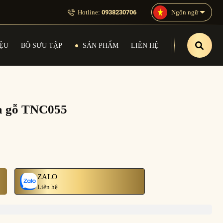
Hotline:
0938230706
Ngôn ngữ
IỆU
BỘ SƯU TẬP
SẢN PHẨM
LIÊN HỆ
ửa gỗ TNC055
ZALO
Liên hệ