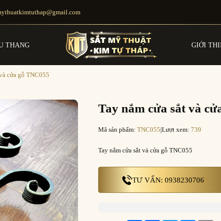
mythuatkimtuthap@gmail.com
U THANG
GIỚI TH
 và cửa gỗ TNC055
Tay nắm cửa sắt và c
Mã sản phẩm:
TNC055
|
Lượt xem:
739
Tay nắm cửa sắt và cửa gỗ TNC055
TƯ VẤN: 0938230706