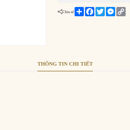
Share
Facebook
Twitter
Messeng
Co
Chia sẻ
Li
THÔNG TIN CHI TIẾT