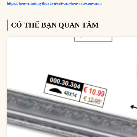
https://hoavansatmythuat.vn/sat-can-hoa-van-can-canh
CÓ THỂ BẠN QUAN TÂM