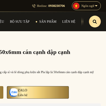
Hotline:
0938230706
Ngôn ngữ
IỆU
BỘ SƯU TẬP
SẢN PHẨM
LIÊN HỆ
là 50x6mm cán cạnh dập cạnh
g cấp sỉ và lẻ dòng phụ kiện sắt Pla lập là 50x6mm cán cạnh dập cạnh mỹ
ZALO
Liên hệ