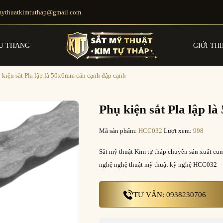
mythuatkimtuthap@gmail.com
U THANG
GIỚI TH
 kiện sắt Pla lập là 50x6mm cán cạnh dập cạnh
Phụ kiện sắt Pla lập 
Mã sản phẩm:
HCC032
|
Lượt xem:
998
Sắt mỹ thuật Kim tự tháp chuyên sản xuất cun
nghệ nghệ thuật mỹ thuật kỹ nghệ HCC032
TƯ VẤN: 0938230706