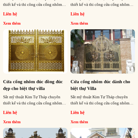
thiết kế và thi công cửa cổng nhôm
thiết kế và thi công cửa cổng nhôm
đúc đồng đúc cho biệt thự nhà phố cổ
đúc đồng đúc cho biệt thự nhà phố cổ
Liên hệ
Liên hệ
điển và hiện đại tại tất cả các tỉnh
điển và hiện đại tại tất cả các tỉnh
thành trên cả nước
thành trên cả nước
Xem thêm
Xem thêm
Cửa cổng nhôm đúc đồng đúc
Cửa cổng nhôm đúc dành cho
đẹp cho biệt thự villa
biệt thự Villa
Sắt mỹ thuật Kim Tự Tháp chuyên
Sắt mỹ thuật Kim Tự Tháp chuyên
thiết kế và thi công cửa cổng nhôm
thiết kế và thi công cửa cổng nhôm
đúc đồng đúc cho biệt thự nhà phố cổ
đúc cho biệt thự nhà phố cổ điển và
Liên hệ
Liên hệ
điển và hiện đại tại tất cả các tỉnh
hiện đại tại tất cả các tỉnh thành trên
thành trên cả nước
cả nước
Xem thêm
Xem thêm