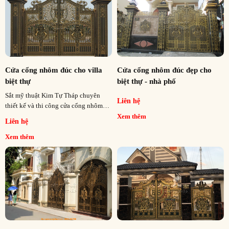
Cửa cổng nhôm đúc cho villa
Cửa cổng nhôm đúc đẹp cho
biệt thự
biệt thự - nhà phố
Sắt mỹ thuật Kim Tự Tháp chuyên
Liên hệ
thiết kế và thi công cửa cổng nhôm
đúc cho biệt thự nhà phố cổ điển và
Xem thêm
Liên hệ
hiện đại tại tất cả các tỉnh thành trên
cả nước
Xem thêm